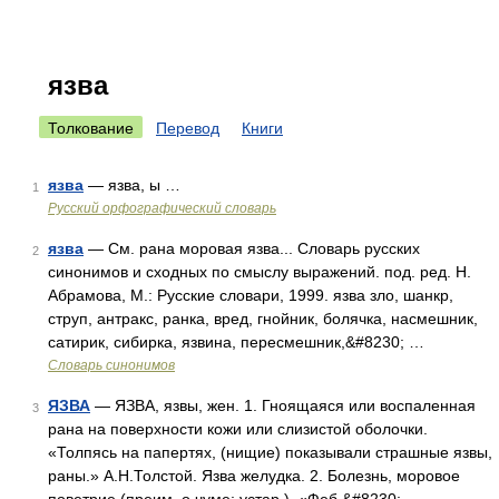
язва
Толкование
Перевод
Книги
язва
— язва, ы …
1
Русский орфографический словарь
язва
— См. рана моровая язва... Словарь русских
2
синонимов и сходных по смыслу выражений. под. ред. Н.
Абрамова, М.: Русские словари, 1999. язва зло, шанкр,
струп, антракс, ранка, вред, гнойник, болячка, насмешник,
сатирик, сибирка, язвина, пересмешник,&#8230; …
Словарь синонимов
ЯЗВА
— ЯЗВА, язвы, жен. 1. Гноящаяся или воспаленная
3
рана на поверхности кожи или слизистой оболочки.
«Толпясь на папертях, (нищие) показывали страшные язвы,
раны.» А.Н.Толстой. Язва желудка. 2. Болезнь, моровое