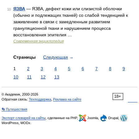
ЯЗВА
— ЯЗВА, дефект кожи или слизистой оболочки
10
(обычно и подлежащих тканей) со слабой тенденцией к
заживлению в связи с замедленным развитием
грануляционной ткани и нарушением процесса
восстановления эпителия …
Современная энциклопедия
Страницы
Следующая
→
1
2
3
4
5
6
7
8
9
10
11
12
13
© Академик, 2000-2026
18+
Обратная связь:
Техподдержка
,
Реклама на сайте
👣 Путешествия
Экспорт словарей на сайты
, сделанные на PHP,
Joomla,
Drupal,
WordPress, MODx.