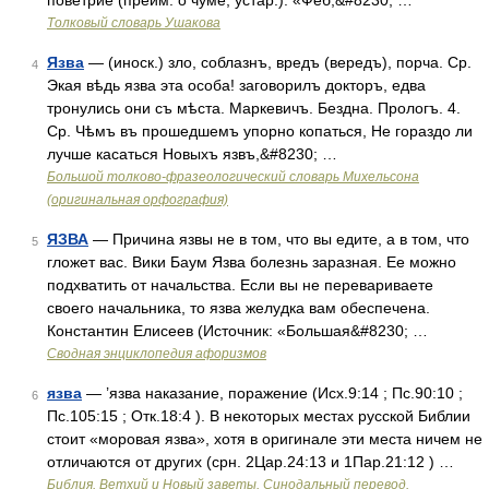
поветрие (преим. о чуме; устар.). «Феб,&#8230; …
Толковый словарь Ушакова
Язва
— (иноск.) зло, соблазнъ, вредъ (вередъ), порча. Ср.
4
Экая вѣдь язва эта особа! заговорилъ докторъ, едва
тронулись они съ мѣста. Маркевичъ. Бездна. Прологъ. 4.
Ср. Чѣмъ въ прошедшемъ упорно копаться, Не гораздо ли
лучше касаться Новыхъ язвъ,&#8230; …
Большой толково-фразеологический словарь Михельсона
(оригинальная орфография)
ЯЗВА
— Причина язвы не в том, что вы едите, а в том, что
5
гложет вас. Вики Баум Язва болезнь заразная. Ее можно
подхватить от начальства. Если вы не перевариваете
своего начальника, то язва желудка вам обеспечена.
Константин Елисеев (Источник: «Большая&#8230; …
Сводная энциклопедия афоризмов
язва
— ’язва наказание, поражение (Исх.9:14 ; Пс.90:10 ;
6
Пс.105:15 ; Отк.18:4 ). В некоторых местах русской Библии
стоит «моровая язва», хотя в оригинале эти места ничем не
отличаются от других (срн. 2Цар.24:13 и 1Пар.21:12 ) …
Библия. Ветхий и Новый заветы. Синодальный перевод.