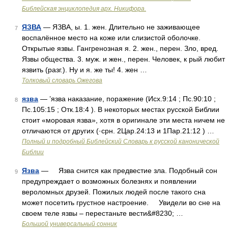
Библейская энциклопедия арх. Никифора.
ЯЗВА
— ЯЗВА, ы. 1. жен. Длительно не заживающее
7
воспалённое место на коже или слизистой оболочке.
Открытые язвы. Гангренозная я. 2. жен., перен. Зло, вред.
Язвы общества. 3. муж. и жен., перен. Человек, к рый любит
язвить (разг.). Ну и я. же ты! 4. жен …
Толковый словарь Ожегова
язва
— ’язва наказание, поражение (Исх.9:14 ; Пс.90:10 ;
8
Пс.105:15 ; Отк.18:4 ). В некоторых местах русской Библии
стоит «моровая язва», хотя в оригинале эти места ничем не
отличаются от других (·срн. 2Цар.24:13 и 1Пар.21:12 ) …
Полный и подробный Библейский Словарь к русской канонической
Библии
Язва
— Язва снится как предвестие зла. Подобный сон
9
предупреждает о возможных болезнях и появлении
вероломных друзей. Пожилых людей после такого сна
может посетить грустное настроение. Увидели во сне на
своем теле язвы – перестаньте вести&#8230; …
Большой универсальный сонник